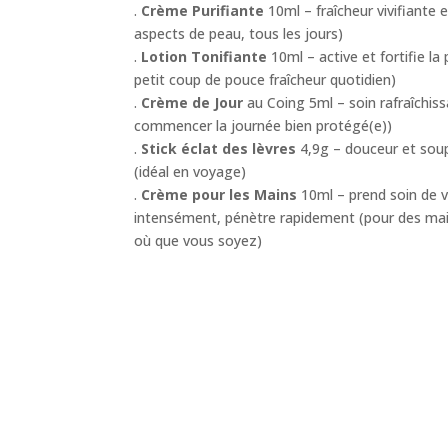
.
Crème Purifiante
10ml – fraîcheur vivifiante 
aspects de peau, tous les jours)
.
Lotion Tonifiante
10ml – active et fortifie la
petit coup de pouce fraîcheur quotidien)
.
Crème de Jour
au Coing 5ml – soin rafraîchis
commencer la journée bien protégé(e))
.
Stick éclat des lèvres
4,9g – douceur et soup
(idéal en voyage)
.
Crème pour les Mains
10ml – prend soin de 
intensément, pénètre rapidement (pour des mai
où que vous soyez)